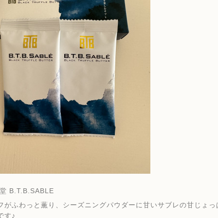
 B.T.B.SABLE
フがふわっと薫り、シーズニングパウダーに甘いサブレの甘じょっ
です♪